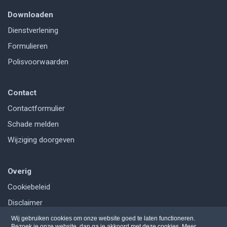
Downloaden
Dienstverlening
Formulieren
Polisvoorwaarden
Contact
Contactformulier
Schade melden
Wijziging doorgeven
Overig
Cookiebeleid
Disclaimer
Privacy
Wij gebruiken cookies om onze website goed te laten functioneren.
Bezoek je onze website, dan ga je akkoord met deze cookies.
Meer