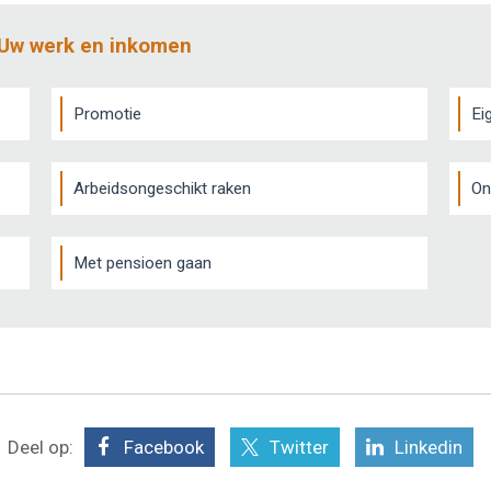
 Uw werk en inkomen
Promotie
Ei
Arbeidsongeschikt raken
On
Met pensioen gaan
Deel op:
Facebook
Twitter
Linkedin