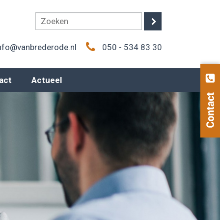
nfo@vanbrederode.nl
050 - 534 83 30
act
Actueel