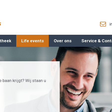
i
theek
Life events
Over ons
Service & Cont
 baan krijgt? Wij staan u